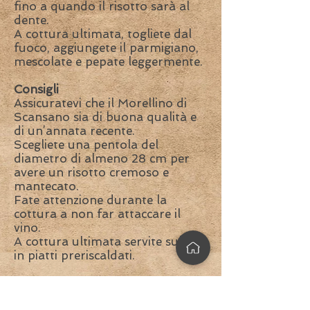
fino a quando il risotto sarà al
dente.
A cottura ultimata, togliete dal
fuoco, aggiungete il parmigiano,
mescolate e pepate leggermente.
Consigli
Assicuratevi che il Morellino di
Scansano sia di buona qualità e
di un’annata recente.
Scegliete una pentola del
diametro di almeno 28 cm per
avere un risotto cremoso e
mantecato.
Fate attenzione durante la
cottura a non far attaccare il
vino.
A cottura ultimata servite subito
in piatti preriscaldati.
Associazione Amatoriale Amici del