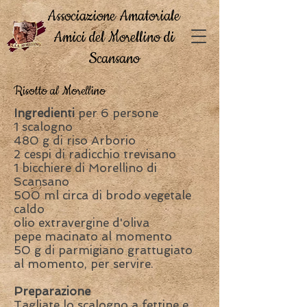
Associazione Amatoriale
Amici del Morellino di
Scansano
Risotto al Morellino
Ingredienti
per 6 persone
1 scalogno
480 g di riso Arborio
2 cespi di radicchio trevisano
1 bicchiere di Morellino di
Scansano
500 ml circa di brodo vegetale
caldo
olio extravergine d'oliva
pepe macinato al momento
50 g di parmigiano grattugiato
al momento, per servire.
Preparazione
Tagliate lo scalogno a fettine e