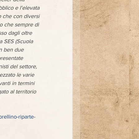
blico e l'elevata 
o che con diversi 
no che sempre di 
so dagli oltre 
a SES (Scuola 
n ben due 
presentate 
sti del settore, 
ezzato le varie 
anti in termini 
o al territorio 
rellino-riparte-