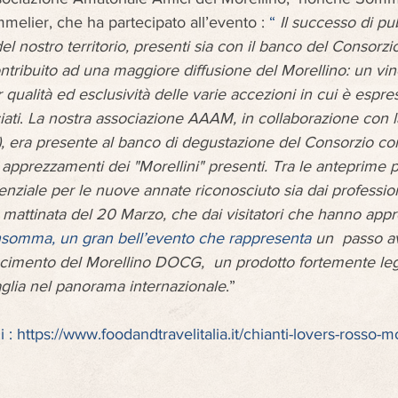
elier, che ha partecipato all’evento :
 “ 
Il successo di pub
del nostro territorio, presenti sia con il banco del Consorzi
ntribuito ad una maggiore diffusione del Morellino: un vi
qualità ed esclusività delle varie accezioni in cui è espres
ati
. 
La nostra associazione AAAM, in collaborazione con l
 era presente al banco di degustazione del Consorzio co
i apprezzamenti dei "Morellini" presenti. Tra le anteprime 
enziale per le nuove annate riconosciuto sia dai professioni
a mattinata del 20 Marzo, che dai visitatori che hanno appr
nsomma, un gran bell’evento che rappresenta 
un  passo av
noscimento del Morellino DOCG,  un prodotto fortemente legat
aglia nel panorama internazionale
.”
 : 
https://www.foodandtravelitalia.it/chianti-lovers-rosso-mo