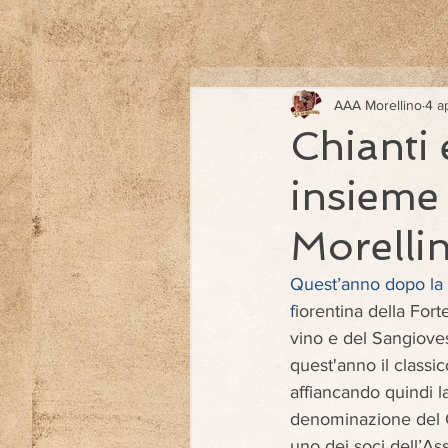
AAA Morellino
4 a
Chianti 
insieme
Morelli
Quest’anno dopo la
f
iorentina della Fort
vino e del Sangioves
quest'anno il classic
affiancando quindi l
denominazione del C
uno dei soci dell’A