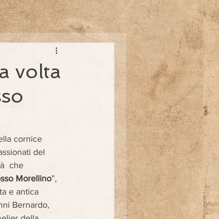
a volta
sso
lla cornice 
ssionati del 
à  che 
osso Morellino
”, 
a e antica 
nni Bernardo, 
lier della 