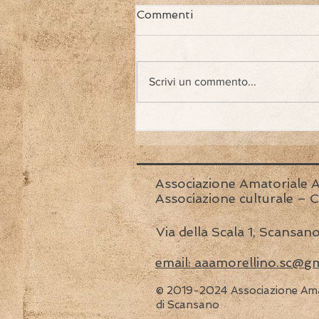
Commenti
Scrivi un commento...
La Cantina dei Vignaioli de
Morellino dedica
all’associazione
Tuttialteatro di Grosseto
l’etichetta solidalein
Associazione Amatoriale A
edizione limitata di
Associazione culturale –
Roggiano, uno dei vini di
punta dalla Cantina
Via della Scala 1, Scansa
email: aaamorellino.sc@g
© 2019-2024 Associazione Amat
di Scansano