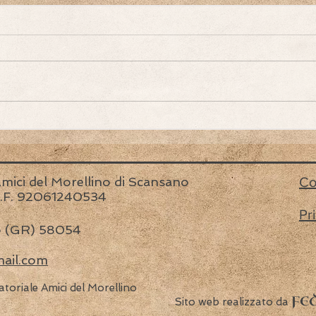
l
Morellino e Ciclismo, un
connubio vincente che si
conferma grazie ad
InGravel : turismo del vino
piùciclismo, ovvero la
mici del Morellino di Scansano
Co
formula magica
 C.F. 92061240534
dell’enocicloturismo.
Pr
no (GR) 58054
mail.com
oriale Amici del Morellino
FE
Sito web realizzato da