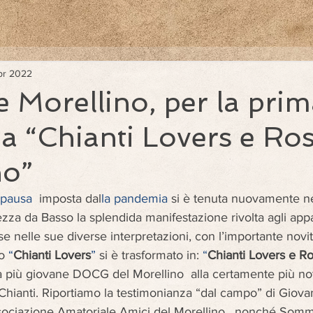
pr 2022
e Morellino, per la prim
 a “Chianti Lovers e Ro
no”
 pausa 
 imposta dal
la pandemia 
si è tenuta nuovamente ne
ezza da Basso la splendida manifestazione rivolta agli appa
e nelle sue diverse interpretazioni, con l’importante novit
o 
“
Chianti Lovers
”
 si è trasformato in: 
“
Chianti Lovers e R
a più giovane DOCG del Morellino  alla certamente più not
hianti. Riportiamo la testimonianza “dal campo” di Giova
ssociazione Amatoriale Amici del Morellino,  nonché Somme