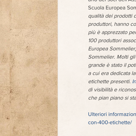
Scuola Europea Somm
qualità dei prodotti 
produttori, hanno co
più è apprezzato per 
100 produttori associ
Europea Sommelier),
Sommelier
. 
Molti gl
grande è stato il pot
a cui era dedicata l
etichette presenti. 
I
di visibilità e rico
che pian piano si st
Ulteriori informazioni
con-400-etichette/