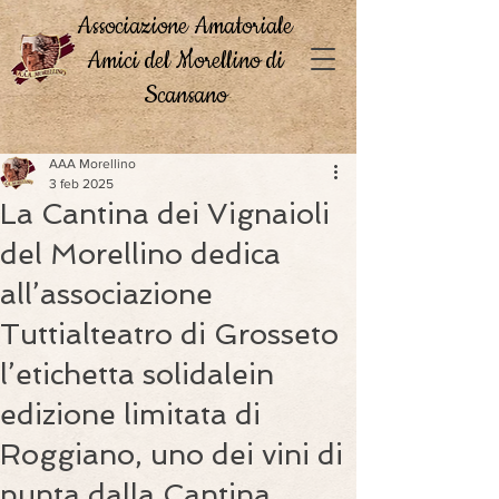
Associazione Amatoriale
Amici del Morellino di
Scansano
AAA Morellino
3 feb 2025
La Cantina dei Vignaioli
del Morellino dedica
all’associazione
Tuttialteatro di Grosseto
l’etichetta solidalein
edizione limitata di
Roggiano, uno dei vini di
punta dalla Cantina