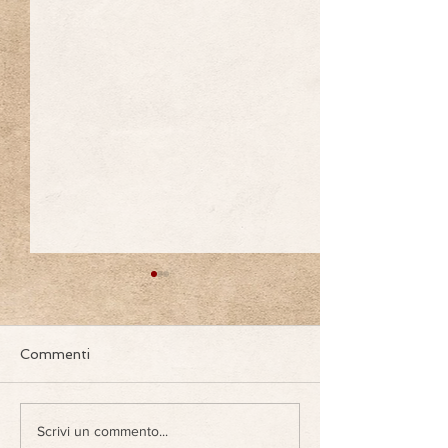
Commenti
Il Morellino si conferma
InGravel Morel
Scrivi un commento...