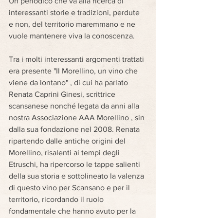
Un periodico che va alla ricerca di 
interessanti storie e tradizioni, perdute 
e non, del territorio maremmano e ne 
vuole mantenere viva la conoscenza. 
Tra i molti interessanti argomenti trattati 
era presente "Il Morellino, un vino che 
viene da lontano" , di cui ha parlato 
Renata Caprini Ginesi, scrittrice 
scansanese nonché legata da anni alla 
nostra Associazione AAA Morellino , sin 
dalla sua fondazione nel 2008. Renata 
ripartendo dalle antiche origini del 
Morellino, risalenti ai tempi degli 
Etruschi, ha ripercorso le tappe salienti 
della sua storia e sottolineato la valenza 
di questo vino per Scansano e per il 
territorio, ricordando il ruolo 
fondamentale che hanno avuto per la 