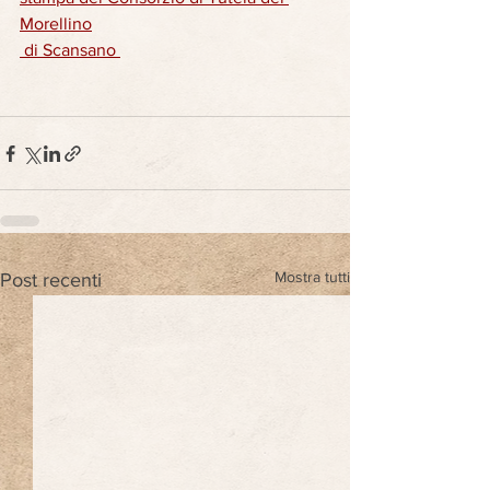
Morellino
 di Scansano 
Mostra tutti
Post recenti